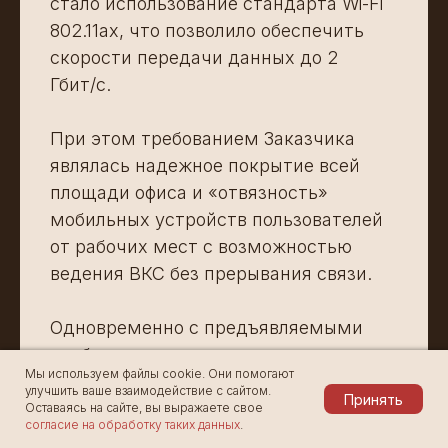
стало использование стандарта Wi-Fi
802.11ax, что позволило обеспечить
скорости передачи данных до 2
Гбит/c.
При этом требованием Заказчика
являлась надежное покрытие всей
площади офиса и «отвязность»
мобильных устройств пользователей
от рабочих мест с возможностью
ведения ВКС без прерывания связи.
Одновременно с предъявляемыми
требованиями к качеству покрытия и
Мы используем файлы cookie. Они помогают
скорости передачи данных,
улучшить ваше взаимодействие с сайтом.
Принять
требовалось осуществить интеграцию
Оставаясь на сайте, вы выражаете свое
согласие на обработку таких данных
.
внедряемого решения с